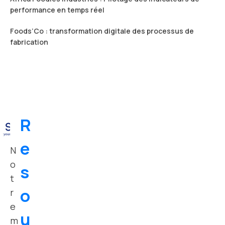
performance en temps réel
Foods’Co : transformation digitale des processus de
fabrication
R
e
N
o
s
t
o
r
e
u
m